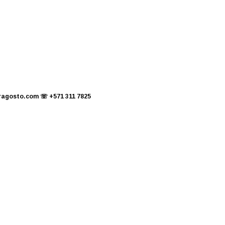
eragosto.com
☏
+571 311 7825