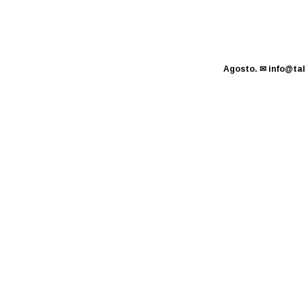
Agosto.
✉
info@tal