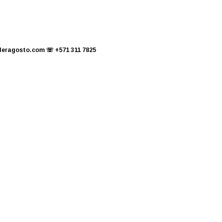
leragosto.com
☏
+571 311 7825