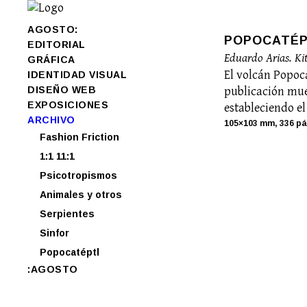
AGOSTO:
POPOCATÉ
EDITORIAL
Eduardo Arias. Ki
GRÁFICA
El volcán Popoca
IDENTIDAD VISUAL
DISEÑO WEB
publicación mue
EXPOSICIONES
estableciendo e
ARCHIVO
105×103 mm, 336 pá
Fashion Friction
1:1 11:1
Psicotropismos
Animales y otros
Serpientes
Sinfor
Popocatéptl
:AGOSTO