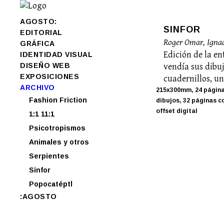
AGOSTO:
SINFOR
EDITORIAL
Roger Omar, Ignac
GRÁFICA
Edición de la en
IDENTIDAD VISUAL
DISEÑO WEB
vendía sus dibuj
EXPOSICIONES
cuadernillos, un
ARCHIVO
215x300mm, 24 página
Fashion Friction
dibujos, 32 páginas c
offset digital
1:1 11:1
Psicotropismos
Animales y otros
Serpientes
Sinfor
Popocatéptl
:AGOSTO