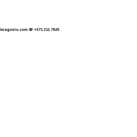
leragosto.com
☏
+571 311 7825