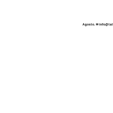
Agosto.
✉
info@tal