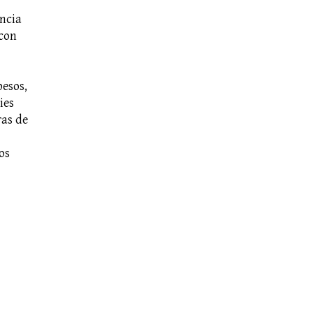
encia
 con
pesos,
ies
ras de
os