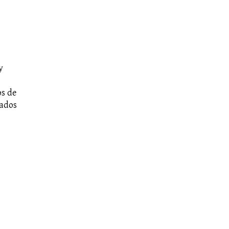
y
os de
nados