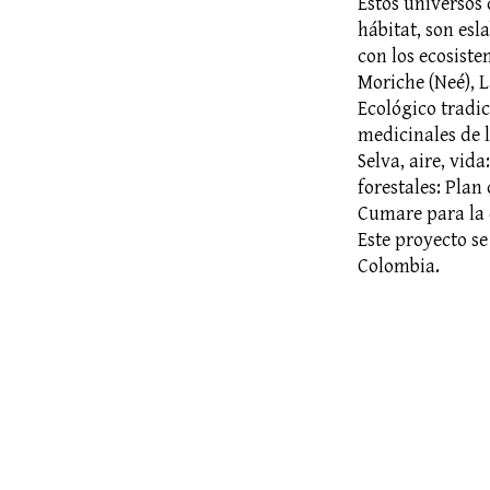
Estos universos 
hábitat, son esl
con los ecosiste
Moriche (Neé), 
Ecológico tradic
medicinales de l
Selva, aire, vid
forestales: Plan
Cumare para la 
Este proyecto s
Colombia.